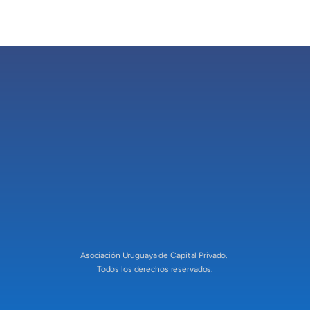
Asociación Uruguaya de Capital Privado
Redes sociales
Asociación Uruguaya de Capital Privado. 
Todos los derechos reservados.