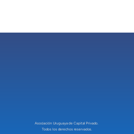
Asociación Uruguaya de Capital Privado
Redes sociales
Asociación Uruguaya de Capital Privado. 
Todos los derechos reservados.